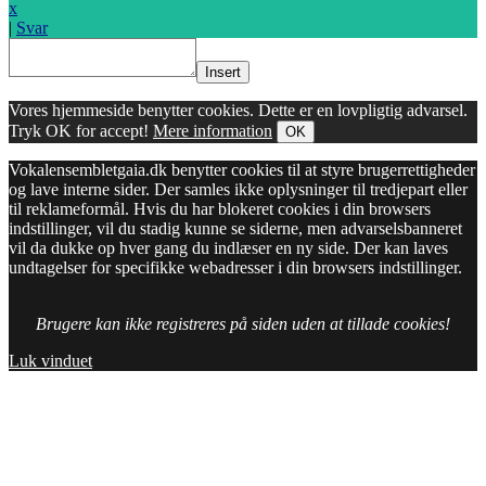
x
|
Svar
Insert
Vores hjemmeside benytter cookies. Dette er en lovpligtig advarsel.
Tryk OK for accept!
Mere information
OK
Vokalensembletgaia.dk benytter cookies til at styre brugerrettigheder
og lave interne sider. Der samles ikke oplysninger til tredjepart eller
til reklameformål. Hvis du har blokeret cookies i din browsers
indstillinger, vil du stadig kunne se siderne, men advarselsbanneret
vil da dukke op hver gang du indlæser en ny side. Der kan laves
undtagelser for specifikke webadresser i din browsers indstillinger.
Brugere kan ikke registreres på siden uden at tillade cookies!
Luk vinduet