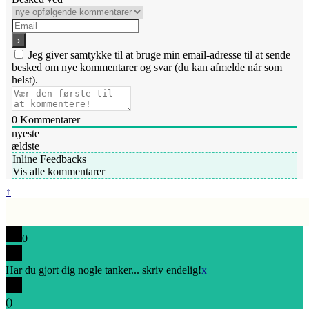
Jeg giver samtykke til at bruge min email-adresse til at sende
besked om nye kommentarer og svar (du kan afmelde når som
helst).
0
Kommentarer
nyeste
ældste
Inline Feedbacks
Vis alle kommentarer
↑
0
Har du gjort dig nogle tanker... skriv endelig!
x
(
)