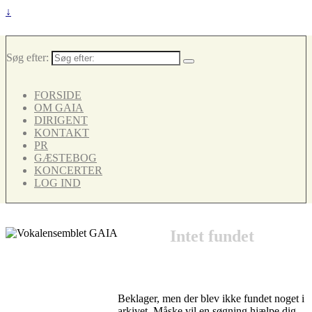
↓
Søg efter:
FORSIDE
OM GAIA
DIRIGENT
KONTAKT
PR
GÆSTEBOG
KONCERTER
LOG IND
Intet fundet
Beklager, men der blev ikke fundet noget i
arkivet. Måske vil en søgning hjælpe dig