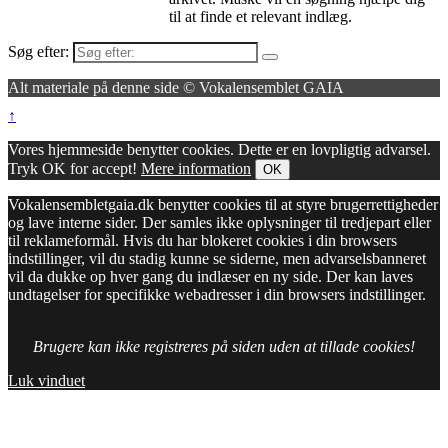
til at finde et relevant indlæg.
Søg efter:
Alt materiale på denne side © Vokalensemblet GAIA
↑
Vores hjemmeside benytter cookies. Dette er en lovpligtig advarsel.
Tryk OK for accept!
Mere information
OK
Vokalensembletgaia.dk benytter cookies til at styre brugerrettigheder
og lave interne sider. Der samles ikke oplysninger til tredjepart eller
til reklameformål. Hvis du har blokeret cookies i din browsers
indstillinger, vil du stadig kunne se siderne, men advarselsbanneret
vil da dukke op hver gang du indlæser en ny side. Der kan laves
undtagelser for specifikke webadresser i din browsers indstillinger.
Brugere kan ikke registreres på siden uden at tillade cookies!
Luk vinduet