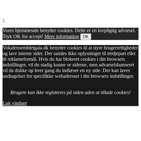
↑
Vores hjemmeside benytter cookies. Dette er en lovpligtig advarsel.
Tryk OK for accept!
Mere information
OK
Vokalensembletgaia.dk benytter cookies til at styre brugerrettigheder
og lave interne sider. Der samles ikke oplysninger til tredjepart eller
til reklameformål. Hvis du har blokeret cookies i din browsers
indstillinger, vil du stadig kunne se siderne, men advarselsbanneret
vil da dukke op hver gang du indlæser en ny side. Der kan laves
undtagelser for specifikke webadresser i din browsers indstillinger.
Brugere kan ikke registreres på siden uden at tillade cookies!
Luk vinduet