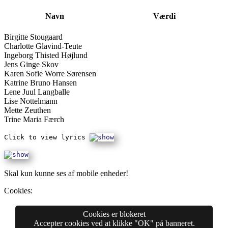
Navn
Værdi
Birgitte Stougaard
Charlotte Glavind-Teute
Ingeborg Thisted Højlund
Jens Ginge Skov
Karen Sofie Worre Sørensen
Katrine Bruno Hansen
Lene Juul Langballe
Lise Nottelmann
Mette Zeuthen
Trine Maria Færch
Click to view lyrics
Skal kun kunne ses af mobile enheder!
Cookies:
Cookies er blokeret
Accepter cookies ved at klikke "OK" på banneret.