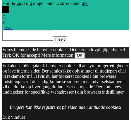
Har du gjort dig nogle tanker... skriv endelig!
x
(
)
x
|
Svar
Insert
Vores hjemmeside benytter cookies. Dette er en lovpligtig advarsel.
Tryk OK for accept!
Mere information
OK
Vokalensembletgaia.dk benytter cookies til at styre brugerrettigheder
og lave interne sider. Der samles ikke oplysninger til tredjepart eller
til reklameformål. Hvis du har blokeret cookies i din browsers
indstillinger, vil du stadig kunne se siderne, men advarselsbanneret
vil da dukke op hver gang du indlæser en ny side. Der kan laves
undtagelser for specifikke webadresser i din browsers indstillinger.
Brugere kan ikke registreres på siden uden at tillade cookies!
Luk vinduet