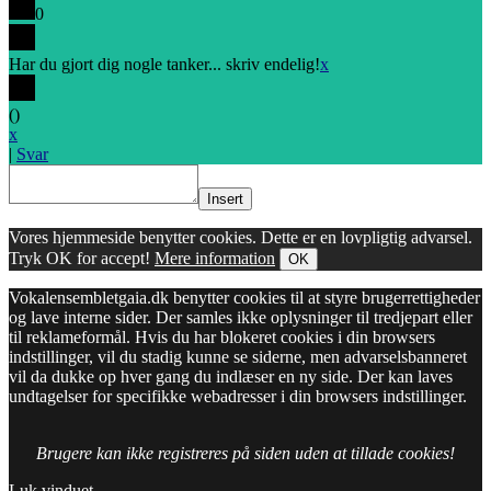
0
Har du gjort dig nogle tanker... skriv endelig!
x
(
)
x
|
Svar
Insert
Vores hjemmeside benytter cookies. Dette er en lovpligtig advarsel.
Tryk OK for accept!
Mere information
OK
Vokalensembletgaia.dk benytter cookies til at styre brugerrettigheder
og lave interne sider. Der samles ikke oplysninger til tredjepart eller
til reklameformål. Hvis du har blokeret cookies i din browsers
indstillinger, vil du stadig kunne se siderne, men advarselsbanneret
vil da dukke op hver gang du indlæser en ny side. Der kan laves
undtagelser for specifikke webadresser i din browsers indstillinger.
Brugere kan ikke registreres på siden uden at tillade cookies!
Luk vinduet