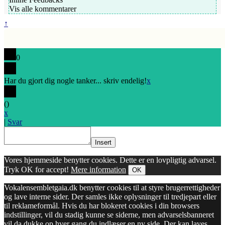
Vis alle kommentarer
↑
0
Har du gjort dig nogle tanker... skriv endelig!
x
(
)
x
|
Svar
Insert
Vores hjemmeside benytter cookies. Dette er en lovpligtig advarsel.
Tryk OK for accept!
Mere information
OK
Vokalensembletgaia.dk benytter cookies til at styre brugerrettigheder
og lave interne sider. Der samles ikke oplysninger til tredjepart eller
til reklameformål. Hvis du har blokeret cookies i din browsers
indstillinger, vil du stadig kunne se siderne, men advarselsbanneret
vil da dukke op hver gang du indlæser en ny side. Der kan laves