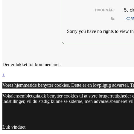
5. d
HVORNÅR:
KOR
Sorry you have no rights to view th
Der er lukket for kommentarer.
↑
Vores hjemmeside benytter cookies. Dette er en lovpligtig advarsel. 
Vokalensembletgaia.dk benytter cookies til at styre brugerrettigheder o
indstillinger, vil du stadig kunne se siderne, men advarselsbanneret v
Luk vinduet