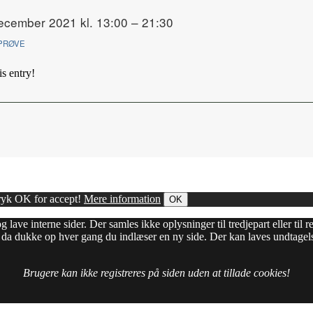
ecember 2021 kl. 13:00 – 21:30
PRØVE
is entry!
Tryk OK for accept!
Mere information
OK
g lave interne sider. Der samles ikke oplysninger til tredjepart eller ti
il da dukke op hver gang du indlæser en ny side. Der kan laves undtagels
Brugere kan ikke registreres på siden uden at tillade cookies!