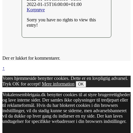
2022-01-15T16:00:00+01:00
Korprøve
Sorry you have no rights to view this
entry!
Der er lukket for kommentarer.
↑
Vores hjemmeside benytter cookies. Dette er en lovpligtig advarsel.
Tryk OK for accept!
Mere information
OK
Vokalensembletgaia.dk benytter cookies til at styre brugerrettigheder
og lave interne sider. Der samles ikke oplysninger til tredjepart eller
til reklameformål. Hvis du har blokeret cookies i din browsers
indstillinger, vil du stadig kunne se siderne, men advarselsbanneret
vil da dukke op hver gang du indlæser en ny side. Der kan laves
undtagelser for specifikke webadresser i din browsers indstillinger.