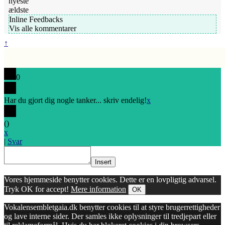
nyeste
ældste
Inline Feedbacks
Vis alle kommentarer
↑
0
Har du gjort dig nogle tanker... skriv endelig!
x
(
)
x
|
Svar
Insert
Vores hjemmeside benytter cookies. Dette er en lovpligtig advarsel.
Tryk OK for accept!
Mere information
OK
Vokalensembletgaia.dk benytter cookies til at styre brugerrettigheder
og lave interne sider. Der samles ikke oplysninger til tredjepart eller